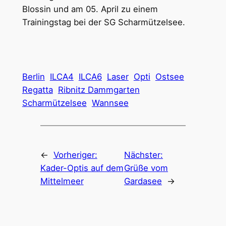
Blossin und am 05. April zu einem
Trainingstag bei der SG Scharmützelsee.
Berlin
ILCA4
ILCA6
Laser
Opti
Ostsee
Regatta
Ribnitz Dammgarten
Scharmützelsee
Wannsee
←
Vorheriger:
Nächster:
Kader-Optis auf dem
Grüße vom
Mittelmeer
Gardasee
→