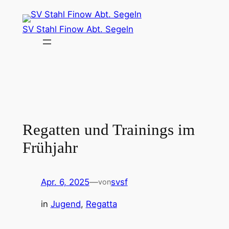
Zum
Inhalt
SV Stahl Finow Abt. Segeln
springen
Regatten und Trainings im
Frühjahr
Apr. 6, 2025
—
svsf
von
in
Jugend
, 
Regatta