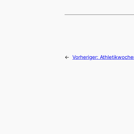
←
Vorheriger:
Athletikwoch