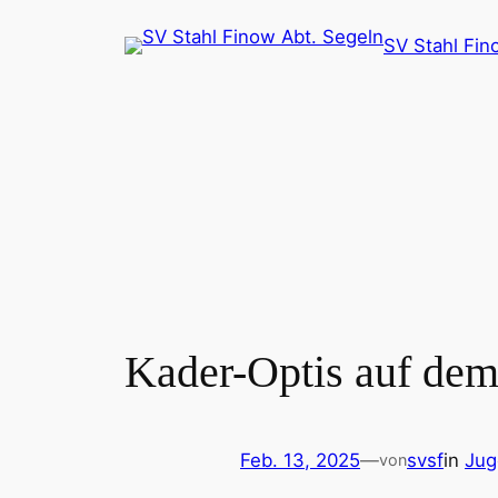
Zum
SV Stahl Fin
Inhalt
springen
Kader-Optis auf dem
Feb. 13, 2025
—
svsf
in
Jug
von