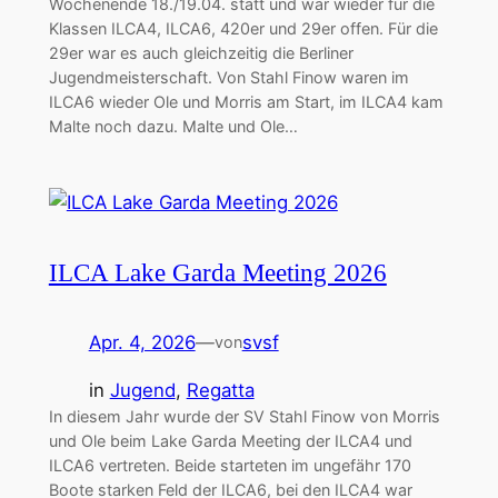
Wochenende 18./19.04. statt und war wieder für die
Klassen ILCA4, ILCA6, 420er und 29er offen. Für die
29er war es auch gleichzeitig die Berliner
Jugendmeisterschaft. Von Stahl Finow waren im
ILCA6 wieder Ole und Morris am Start, im ILCA4 kam
Malte noch dazu. Malte und Ole…
ILCA Lake Garda Meeting 2026
Apr. 4, 2026
—
svsf
von
in
Jugend
, 
Regatta
In diesem Jahr wurde der SV Stahl Finow von Morris
und Ole beim Lake Garda Meeting der ILCA4 und
ILCA6 vertreten. Beide starteten im ungefähr 170
Boote starken Feld der ILCA6, bei den ILCA4 war