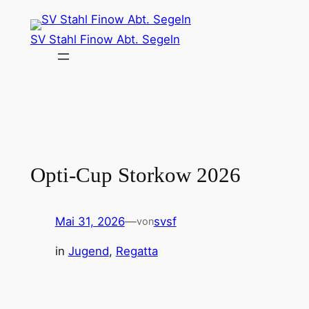
Zum
Inhalt
SV Stahl Finow Abt. Segeln
springen
Opti-Cup Storkow 2026
Mai 31, 2026
—
svsf
von
in
Jugend
, 
Regatta