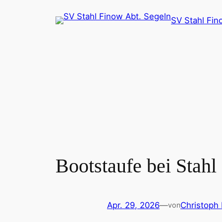
Zum
SV Stahl Fin
Inhalt
springen
Bootstaufe bei Stah
Apr. 29, 2026
—
Christoph 
von