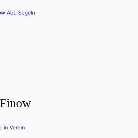
ow Abt. Segeln
l Finow
L.
in
Verein