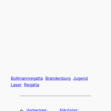
Bollmannregatta
Brandenburg
Jugend
Laser
Regatta
←
Vorheriger:
Nächster: