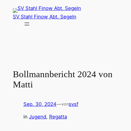
Zum
Inhalt
SV Stahl Finow Abt. Segeln
springen
Bollmannbericht 2024 von
Matti
Sep. 30, 2024
—
svsf
von
in
Jugend
, 
Regatta