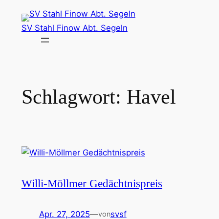
Zum
Inhalt
SV Stahl Finow Abt. Segeln
springen
Schlagwort:
Havel
Willi-Möllmer Gedächtnispreis
Apr. 27, 2025
—
svsf
von