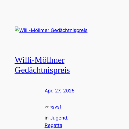
Willi-Möllmer
Gedächtnispreis
Apr. 27, 2025
—
svsf
von
in
Jugend
, 
Regatta