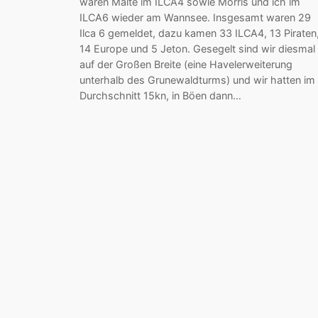
waren Malte im ILCA4 sowie Morris und ich im
ILCA6 wieder am Wannsee. Insgesamt waren 29
Ilca 6 gemeldet, dazu kamen 33 ILCA4, 13 Piraten
14 Europe und 5 Jeton. Gesegelt sind wir diesmal
auf der Großen Breite (eine Havelerweiterung
unterhalb des Grunewaldturms) und wir hatten im
Durchschnitt 15kn, in Böen dann…