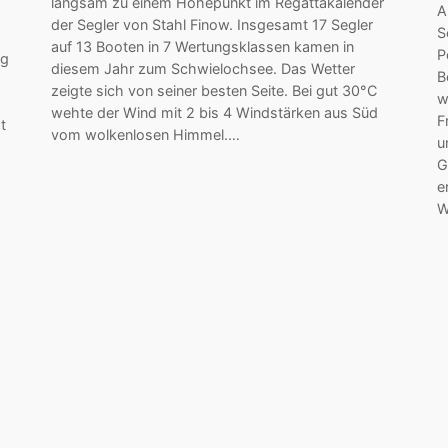
langsam zu einem Höhepunkt im Regattakalender
A
der Segler von Stahl Finow. Insgesamt 17 Segler
S
auf 13 Booten in 7 Wertungsklassen kamen in
P
ag
diesem Jahr zum Schwielochsee. Das Wetter
B
zeigte sich von seiner besten Seite. Bei gut 30°C
w
wehte der Wind mit 2 bis 4 Windstärken aus Süd
F
t
vom wolkenlosen Himmel.…
u
G
e
W