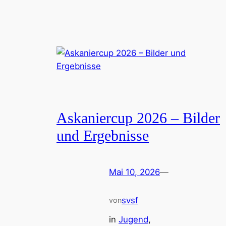
Askaniercup 2026 – Bilder
und Ergebnisse
Mai 10, 2026
—
svsf
von
in
Jugend
, 