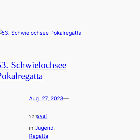
53. Schwielochsee
Pokalregatta
Aug. 27, 2023
—
svsf
von
in
Jugend
, 
Regatta