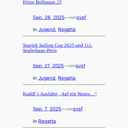
Fritze Bollmann 25
Sep. 28, 2025
—
svsf
von
in
Jugend
, 
Regatta
Stanjek Sailing Cup 2025 und 111.
Seglerhaus-Preis
Sep. 21, 2025
—
svsf
von
in
Jugend
, 
Regatta
Kuddl´s Ausfahrt „Auf ein Neues…“
Sep. 7, 2025
—
svsf
von
in
Regatta