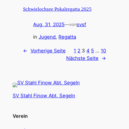
Schwielochsee Pokalregatta 2025
Aug. 31, 2025
—
svsf
von
in
Jugend
, 
Regatta
←
Vorherige Seite
1
2
3
4
5
…
10
Nächste Seite
→
SV Stahl Finow Abt. Segeln
Verein